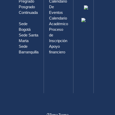
Pregrado
Calendario
CALL
Posgrado
De
74 # 14-1
Continuada
Eventos
PBX:
Calendario
(601) 325
Sede
Académico
7500
Bogotá
Proceso
Sede Santa
de
Informaci
Marta
Inscripción
(601) 325
Sede
Apoyo
8181
Barranquilla
financiero
Línea
Gratuita: 
8000
110414
©
Tema Trema